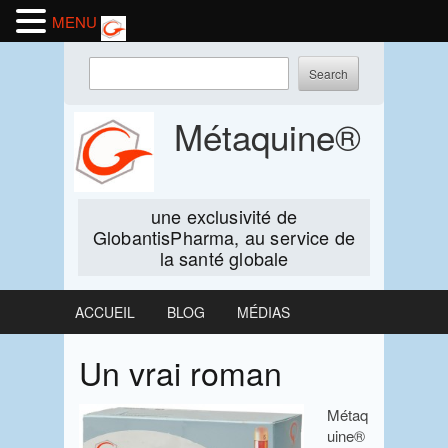
MENU
Skip
Enter
to
keywords
content
to
Métaquine®
search:
une exclusivité de
GlobantisPharma, au service de
la santé globale
ACCUEIL
BLOG
MÉDIAS
Un vrai roman
Métaq
uine®