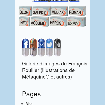
S
i
d
Galerie d'images
de François
e
Rouiller (illustrations de
b
Métaquine® et autres)
a
r
Pages
Blog