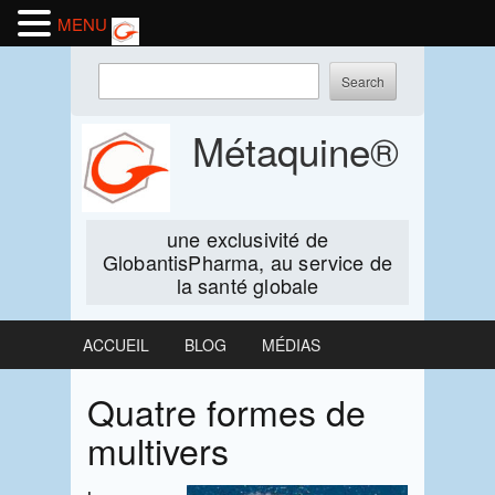
MENU
Skip
Enter
to
keywords
content
to
Métaquine®
search:
une exclusivité de
GlobantisPharma, au service de
la santé globale
ACCUEIL
BLOG
MÉDIAS
Quatre formes de
multivers