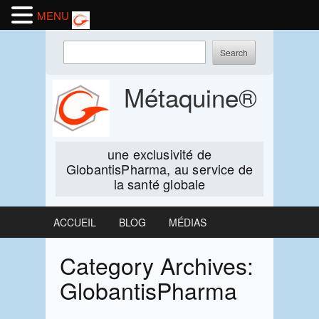
MENU
Skip
Enter
to
keywords
content
to
Métaquine®
search:
une exclusivité de
GlobantisPharma, au service de
la santé globale
ACCUEIL
BLOG
MÉDIAS
Category Archives:
GlobantisPharma