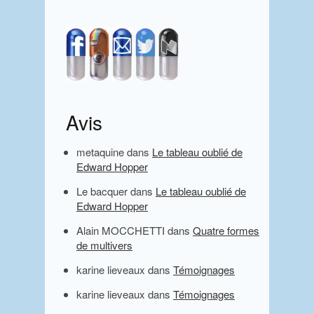
S
i
d
e
Avis
b
metaquine
dans
Le tableau oublié de
a
Edward Hopper
r
Le bacquer
dans
Le tableau oublié de
Edward Hopper
Alain MOCCHETTI
dans
Quatre formes
de multivers
karine lieveaux
dans
Témoignages
karine lieveaux
dans
Témoignages