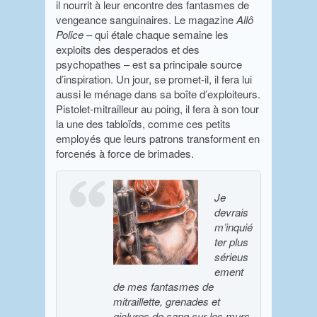
il nourrit à leur encontre des fantasmes de
vengeance sanguinaires. Le magazine
Allô
Police
– qui étale chaque semaine les
exploits des desperados et des
psychopathes – est sa principale source
d’inspiration. Un jour, se promet-il, il fera lui
aussi le ménage dans sa boîte d’exploiteurs.
Pistolet-mitrailleur au poing, il fera à son tour
la une des tabloïds, comme ces petits
employés que leurs patrons transforment en
forcenés à force de brimades.
Je
devrais
m’inquié
ter plus
sérieus
ement
de mes fantasmes de
mitraillette, grenades et
giclures de sang sur les murs.