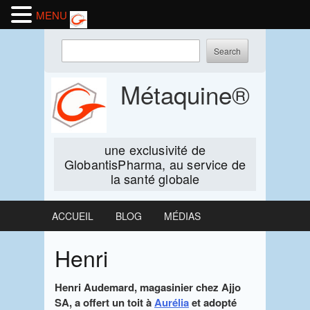
MENU
Skip
Enter
to
keywords
content
to
Métaquine®
search:
une exclusivité de
GlobantisPharma, au service de
la santé globale
ACCUEIL
BLOG
MÉDIAS
Henri
Henri Audemard, magasinier chez Ajjo
SA, a offert un toit à
Aurélia
et adopté