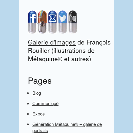
S
i
d
Galerie d'images
de François
e
Rouiller (illustrations de
b
Métaquine® et autres)
a
r
Pages
Blog
Communiqué
Expos
Génération Métaquine® – galerie de
portraits